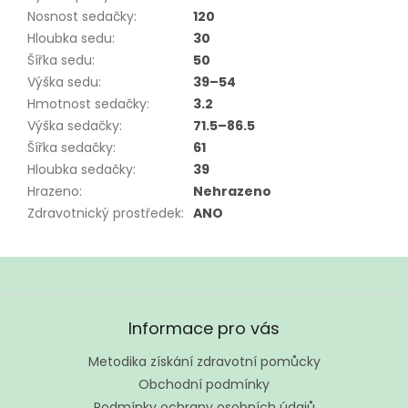
Nosnost sedačky
:
120
Hloubka sedu
:
30
Šířka sedu
:
50
Výška sedu
:
39–54
Hmotnost sedačky
:
3.2
Výška sedačky
:
71.5–86.5
Šířka sedačky
:
61
Hloubka sedačky
:
39
Hrazeno
:
Nehrazeno
Zdravotnický prostředek
:
ANO
Z
á
Informace pro vás
p
a
Metodika získání zdravotní pomůcky
t
Obchodní podmínky
í
Podmínky ochrany osobních údajů