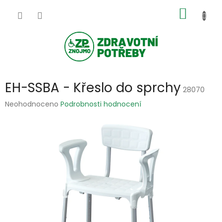
Přejít
NÁKUP
na
obsah
KOŠÍK
EH-SSBA - Křeslo do sprchy
28070
Průměrné
Neohodnoceno
Podrobnosti hodnocení
hodnocení
produktu
je
0,0
z
5
hvězdiček.