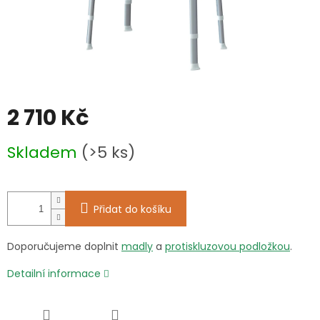
2 710 Kč
Měrná
Skladem
(>5 ks)
cena:
Přidat do košíku
Doporučujeme doplnit
madly
a
protiskluzovou podložkou
.
Detailní informace