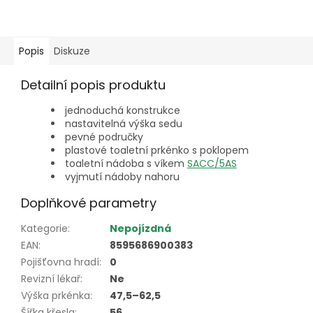
Popis
Diskuze
Detailní popis produktu
jednoduchá konstrukce
nastavitelná výška sedu
pevné područky
plastové toaletní prkénko s poklopem
toaletní nádoba s víkem
SACC/5AS
vyjmutí nádoby nahoru
Doplňkové parametry
Kategorie
:
Nepojízdná
EAN
:
8595686900383
Pojišťovna hradí
:
0
Revizní lékař
:
Ne
Výška prkénka
:
47,5–62,5
Šířka křesla
:
56