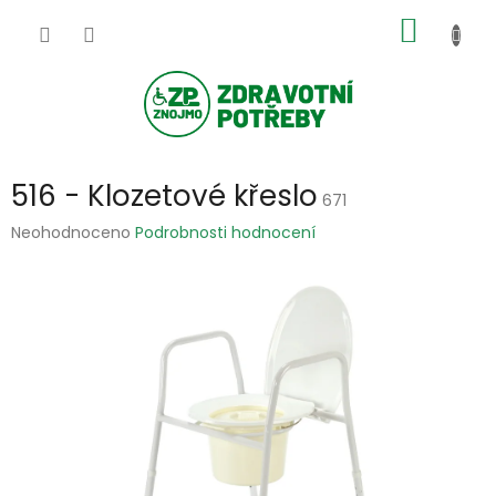
Přejít
NÁKUP
na
obsah
KOŠÍK
516 - Klozetové křeslo
671
Průměrné
Neohodnoceno
Podrobnosti hodnocení
hodnocení
produktu
je
0,0
z
5
hvězdiček.