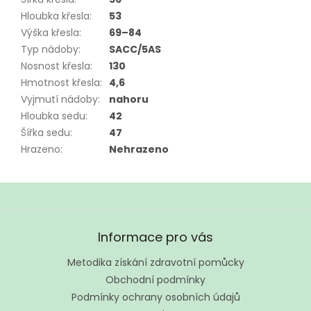
Hloubka křesla
:
53
Výška křesla
:
69–84
Typ nádoby
:
SACC/5AS
Nosnost křesla
:
130
Hmotnost křesla
:
4,6
Vyjmutí nádoby
:
nahoru
Hloubka sedu
:
42
Šířka sedu
:
47
Hrazeno
:
Nehrazeno
Z
á
Informace pro vás
p
a
Metodika získání zdravotní pomůcky
t
Obchodní podmínky
í
Podmínky ochrany osobních údajů