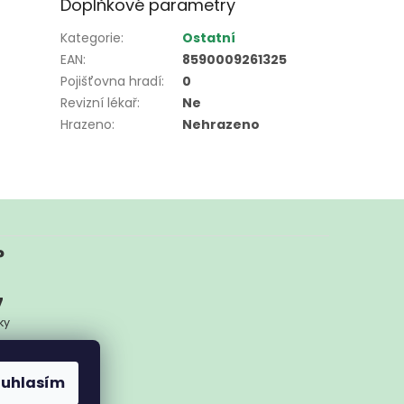
Doplňkové parametry
Kategorie
:
Ostatní
EAN
:
8590009261325
Pojišťovna hradí
:
0
Revizní lékař
:
Ne
Hrazeno
:
Nehrazeno
?
7
ky
ykoliv
ouhlasím
nam.cz