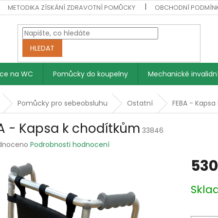
METODIKA ZÍSKÁNÍ ZDRAVOTNÍ POMŮCKY
OBCHODNÍ PODMÍN
HLEDAT
vce na WC
Pomůcky do koupelny
Mechanické invalidní
Pomůcky pro sebeobsluhu
Ostatní
FEBA - Kapsa
A - Kapsa k chodítkům
33846
rné
dnoceno
Podrobnosti hodnocení
ení
530
tu
Měrná
Skl
cena:
ek.