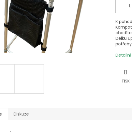
K pohod
Kompati
chodíte
Délku up
potřeby
Detailn
TISK
s
Diskuze