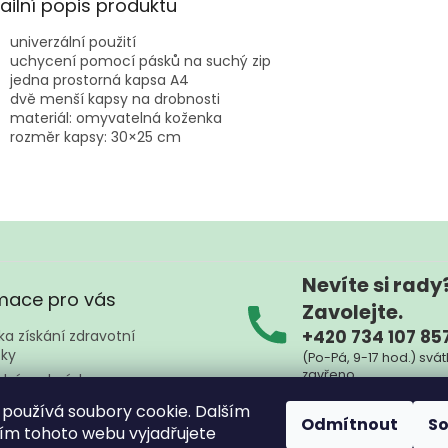
ailní popis produktu
univerzální použití
uchycení pomocí pásků na suchý zip
jedna prostorná kapsa A4
dvě menší kapsy na drobnosti
materiál: omyvatelná koženka
rozměr kapsy: 30×25 cm
Nevíte si rady
mace pro vás
Zavolejte.
+420 734 107 85
a získání zdravotní
ky
(Po-Pá, 9-17 hod.) svát
zavřeno
dní podmínky
ky ochrany osobních údajů
Nebo nám napište kd
používá soubory cookie. Dalším
Odmítnout
S
na
zpznojmo@sez
ty
m tohoto webu vyjadřujete