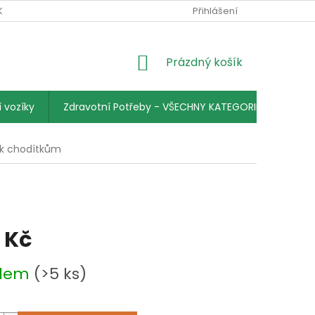
KY
PODMÍNKY OCHRANY OSOBNÍCH ÚDAJŮ
Přihlášení
KONTAKTY
NÁKUPNÍ
Prázdný košík
KOŠÍK
 vozíky
Zdravotní Potřeby - VŠECHNY KATEGORIE
 k chodítkům
 Kč
adem
(>5 ks)