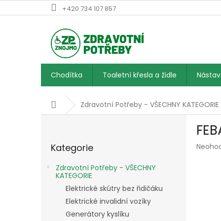
Přejít
+420 734 107 857
na
obsah
Chodítka
Toaletní křesla a židle
Násta
Domů
Zdravotní Potřeby - VŠECHNY KATEGORIE
P
FEB
o
Přeskočit
s
Průmě
Kategorie
Neoho
kategorie
t
hodnoc
r
produk
Zdravotní Potřeby - VŠECHNY
a
je
KATEGORIE
n
0,0
Elektrické skútry bez řidičáku
z
n
Elektrické invalidní vozíky
5
í
hvězdič
Generátory kyslíku
p