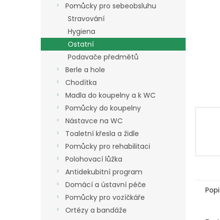
a
Pomůcky pro sebeobsluhu
n
Stravování
e
Hygiena
l
Ostatní
Podavače předmětů
Berle a hole
Chodítka
Madla do koupelny a k WC
Pomůcky do koupelny
Nástavce na WC
Toaletní křesla a židle
Pomůcky pro rehabilitaci
Polohovací lůžka
Antidekubitní program
Domácí a ústavní péče
Popi
Pomůcky pro vozíčkáře
Ortézy a bandáže