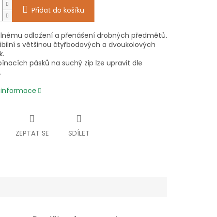
Přidat do košíku
lnému odložení a přenášení drobných předmětů.
bilní s většinou čtyřbodových a dvoukolových
k.
ínacích pásků na suchý zip lze upravit dle
.
í informace
ZEPTAT SE
SDÍLET