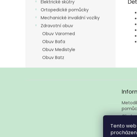
Det
Elektrické skútry
Ortopedické pomůcky
Mechanické invalidní vozíky
Zdravotní obuv
Obuv Varomed
Obuv Baťa
Obuv Medistyle
Obuv Batz
Z
á
Infor
p
a
Metodik
t
pomůc
í
Obcho
Podmín
Tento web 
Kontak
procházení