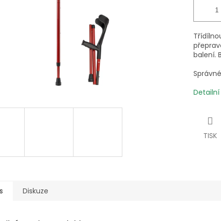
Třídílno
přepravo
balení.
Správné 
Detailn
TISK
s
Diskuze