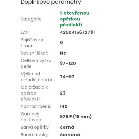
Doplňkové parametry
S otevřenou
Kategorie
:
opěrkou
předloktí
EAN
:
4250415672781
Pojišťovna
0
hradí
:
Revizní lékař
:
Ne
Celková výška
97–120
berle
:
Výška od
74–97
držadla k zemi
:
Od držadla k
opěrce
23
předloktí
:
Nosnost berle
:
140
Gumový
929 P (18 mm)
nástavec
:
Barva opěrky
:
černá
Barva trubky
:
červená