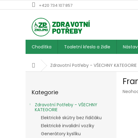
Přejít
+420 734 107 857
na
obsah
Chodítka
Toaletní křesla a židle
Násta
Domů
Zdravotní Potřeby - VŠECHNY KATEGORIE
P
Fra
o
Přeskočit
s
Průmě
Kategorie
Neoho
kategorie
t
hodnoc
r
produk
Zdravotní Potřeby - VŠECHNY
a
je
KATEGORIE
n
0,0
Elektrické skútry bez řidičáku
z
n
Elektrické invalidní vozíky
5
í
hvězdič
Generátory kyslíku
p