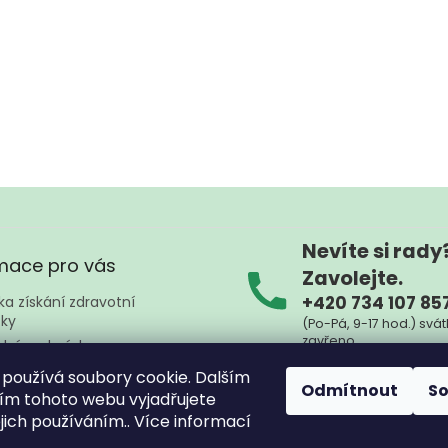
Nevíte si rady
mace pro vás
Zavolejte.
+420 734 107 85
a získání zdravotní
ky
(Po-Pá, 9-17 hod.) svát
zavřeno
dní podmínky
ky ochrany osobních údajů
Nebo nám napište kd
používá soubory cookie. Dalším
Odmítnout
S
na
zpznojmo@sez
ty
m tohoto webu vyjadřujete
ejich používáním.. Více informací