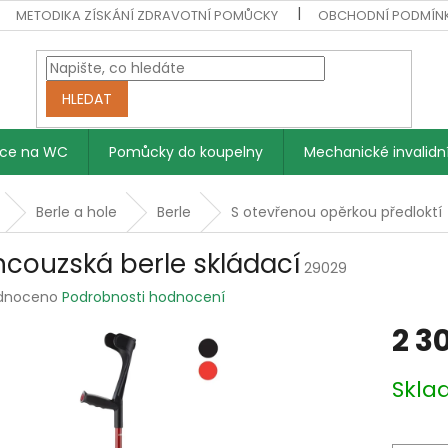
METODIKA ZÍSKÁNÍ ZDRAVOTNÍ POMŮCKY
OBCHODNÍ PODMÍN
HLEDAT
vce na WC
Pomůcky do koupelny
Mechanické invalidní
Berle a hole
Berle
S otevřenou opěrkou předloktí
ncouzská berle skládací
29029
rné
dnoceno
Podrobnosti hodnocení
ení
2 3
tu
Měrná
Skl
cena:
ek.