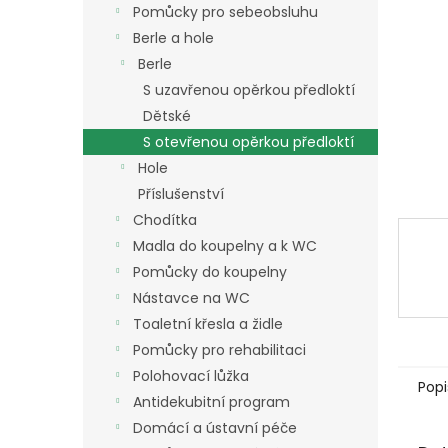
a
Pomůcky pro sebeobsluhu
n
Berle a hole
e
Berle
l
S uzavřenou opěrkou předloktí
Dětské
S otevřenou opěrkou předloktí
Hole
Příslušenství
Chodítka
Madla do koupelny a k WC
Pomůcky do koupelny
Nástavce na WC
Toaletní křesla a židle
Pomůcky pro rehabilitaci
Polohovací lůžka
Popi
Antidekubitní program
Domácí a ústavní péče