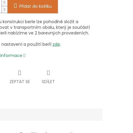
Přidat do košíku
u konstrukci berle lze pohodlně složit a
vat v transportním obalu, který je součástí
 Berli nabízíme ve 2 barevných provedeních.
nastavení a použití berlí
zde
.
í informace
ZEPTAT SE
SDÍLET