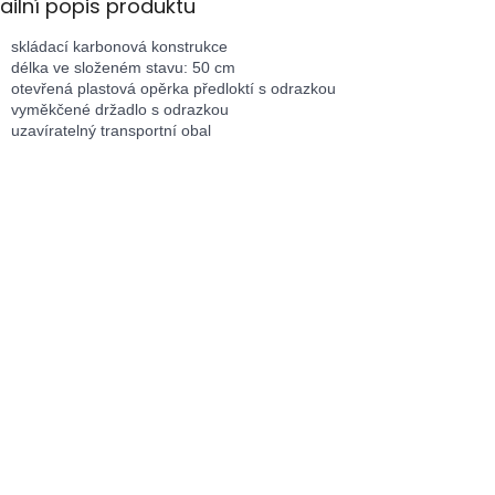
ailní popis produktu
skládací karbonová konstrukce
délka ve složeném stavu: 50 cm
otevřená plastová opěrka předloktí s odrazkou
vyměkčené držadlo s odrazkou
uzavíratelný transportní obal