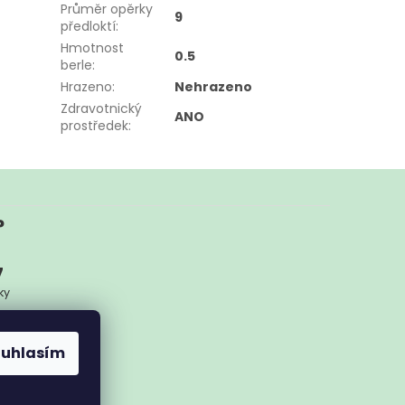
Průměr opěrky
9
předloktí
:
Hmotnost
0.5
berle
:
Hrazeno
:
Nehrazeno
Zdravotnický
ANO
prostředek
:
?
7
ky
ykoliv
ouhlasím
nam.cz