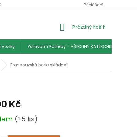
KY
PODMÍNKY OCHRANY OSOBNÍCH ÚDAJŮ
Přihlášení
KONTAKTY
NÁKUPNÍ
Prázdný košík
KOŠÍK
 vozíky
Zdravotní Potřeby - VŠECHNY KATEGORIE
Francouzská berle skládací
00 Kč
adem
(>5 ks)