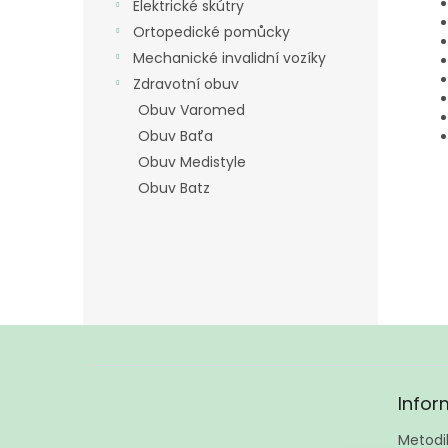
Elektrické skútry
Ortopedické pomůcky
Mechanické invalidní vozíky
Zdravotní obuv
Obuv Varomed
Obuv Baťa
Obuv Medistyle
Obuv Batz
Z
á
Infor
p
a
Metodik