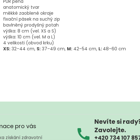
PUR pěna
anatomický tvar
měkké zaoblené okraje
fixační pásek na suchý zip
bavlněný prodyšný potah
výška: 8 cm (vel. XS a S)
výška: 10 cm (vel. M a L)
4 velikosti (obvod krku)
XS:
32–44 cm,
S:
37–49 cm,
M:
42–54 cm,
L:
48–60 cm
Nevíte si rady
mace pro vás
Zavolejte.
+420 734 107 85
a získání zdravotní