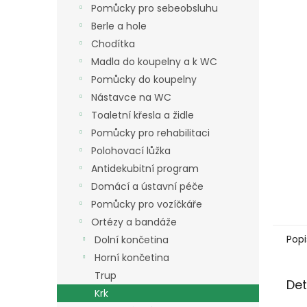
a
Pomůcky pro sebeobsluhu
n
Berle a hole
e
Chodítka
l
Madla do koupelny a k WC
Pomůcky do koupelny
Nástavce na WC
Toaletní křesla a židle
Pomůcky pro rehabilitaci
Polohovací lůžka
Antidekubitní program
Domácí a ústavní péče
Pomůcky pro vozíčkáře
Ortézy a bandáže
Popi
Dolní končetina
Horní končetina
Trup
Det
Krk