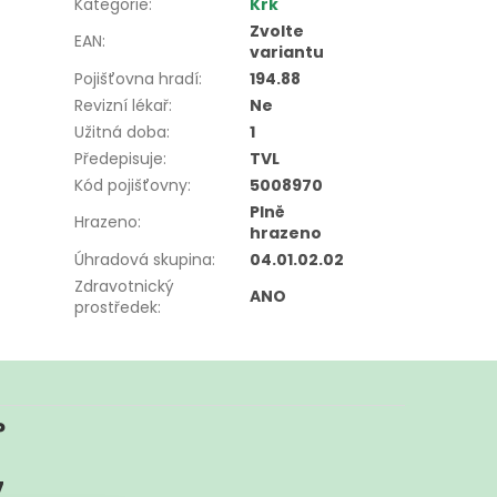
Kategorie
:
Krk
Zvolte
EAN
:
variantu
Pojišťovna hradí
:
194.88
Revizní lékař
:
Ne
Užitná doba
:
1
Předepisuje
:
TVL
Kód pojišťovny
:
5008970
Plně
Hrazeno
:
hrazeno
Úhradová skupina
:
04.01.02.02
Zdravotnický
ANO
prostředek
:
?
7