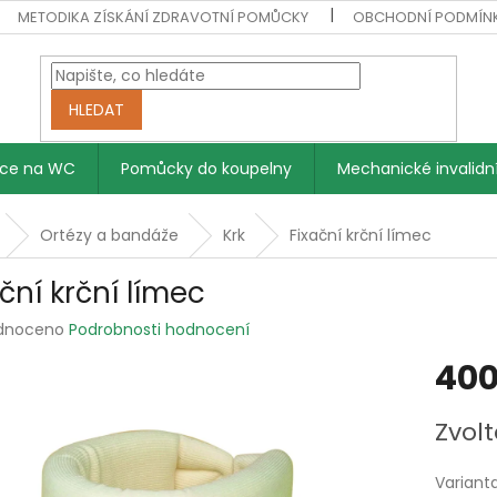
METODIKA ZÍSKÁNÍ ZDRAVOTNÍ POMŮCKY
OBCHODNÍ PODMÍN
HLEDAT
vce na WC
Pomůcky do koupelny
Mechanické invalidní
Ortézy a bandáže
Krk
Fixační krční límec
ční krční límec
rné
dnoceno
Podrobnosti hodnocení
ení
400
tu
Měrná
Zvolt
cena:
ek.
Variant