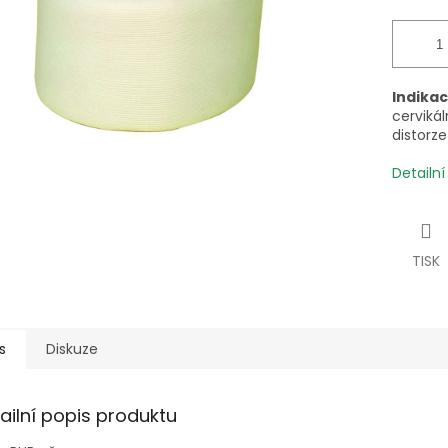
Indika
cervikál
distorze
Detailn
TISK
s
Diskuze
ailní popis produktu