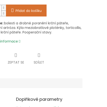
Přidat do košíku
ce:
bolesti a drobné poranění krční páteře,
ní artróza. Kýla meziobratlové ploténky, torticollis,
 krční páteře. Pooperační stavy.
í informace
ZEPTAT SE
SDÍLET
Doplňkové parametry