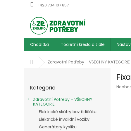
Přejít
+420 734 107 857
na
obsah
Chodítka
Toaletní křesla a židle
Násta
Domů
Zdravotní Potřeby - VŠECHNY KATEGORIE
P
Fixa
o
Přeskočit
s
Průmě
Kategorie
Neoho
kategorie
t
hodnoc
r
produk
Zdravotní Potřeby - VŠECHNY
a
je
KATEGORIE
n
0,0
Elektrické skútry bez řidičáku
z
n
Elektrické invalidní vozíky
5
í
hvězdič
Generátory kyslíku
p