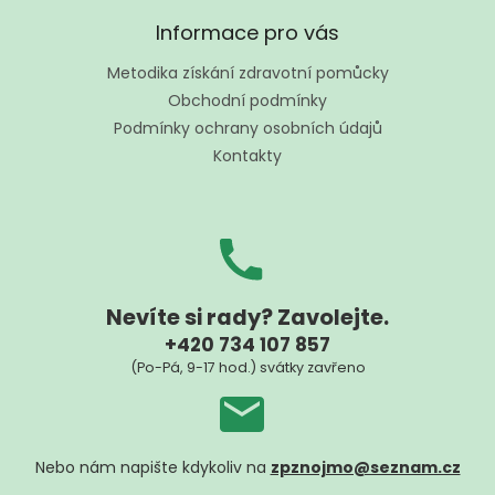
Z
á
Informace pro vás
p
a
Metodika získání zdravotní pomůcky
t
Obchodní podmínky
í
Podmínky ochrany osobních údajů
Kontakty
Nevíte si rady? Zavolejte.
+420 734 107 857
(Po-Pá, 9-17 hod.) svátky zavřeno
Nebo nám napište kdykoliv na
zpznojmo@seznam.cz