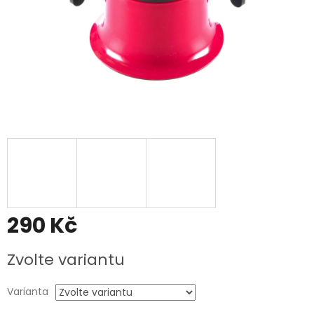
290 Kč
Měrná
Zvolte variantu
cena:
Varianta