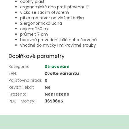
odolný plast
ergonomické dno proti převrhnutí
víčko se sacím otvorem
pítko má otvor na vložení brčka
2 ergonomická ucha
objem: 250 ml
průměr: 7 cm
barevné provedení: bílá nebo červená
vhodné do myčky i mikrovlnné trouby
Doplňkové parametry
Kategorie
:
Stravování
EAN
:
Zvolte variantu
Pojišťovna hradí
:
0
Revizní lékař
:
Ne
Hrazeno
:
Nehrazeno
PDK - Money
:
3659605