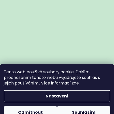
Tento web používá soubory cookie. Dalším
procházením tohoto webu vyjadřujete souhlas s
jejich používáním.. Více informací
zde
.
Vytvořil Shoptet
Nastavení
Copyright 2026
Zdravotní potřeby Znojmo
. Všechna práva
Odmítnout
Souhlasím
vyhrazena.