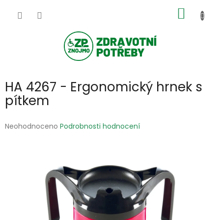
Přejít
NÁKUP
na
obsah
KOŠÍK
HA 4267 - Ergonomický hrnek s
pítkem
Průměrné
Neohodnoceno
Podrobnosti hodnocení
hodnocení
produktu
je
0,0
z
5
hvězdiček.