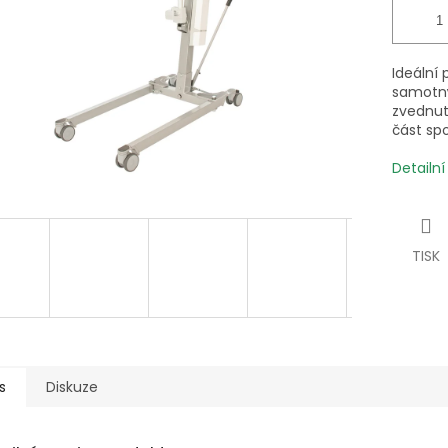
Ideální 
samotný
zvednut
část sp
Detailn
TISK
s
Diskuze