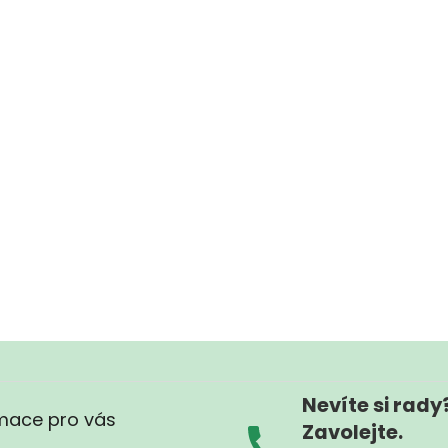
Nevíte si rady
mace pro vás
Zavolejte.