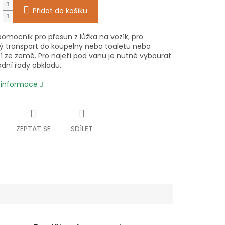
Přidat do košíku
pomocník pro přesun z lůžka na vozík, pro
 transport do koupelny nebo toaletu nebo
í ze země. Pro najetí pod vanu je nutné vybourat
odní řady obkladu.
í informace
ZEPTAT SE
SDÍLET