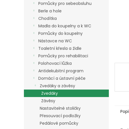
a
Pomůcky pro sebeobsluhu
n
Berle a hole
e
Chodítka
l
Madla do koupelny a k WC
Pomůcky do koupelny
Nástavce na WC
Toaletní křesla a židle
Pomůcky pro rehabilitaci
Polohovací lůžka
Antidekubitní program
Domácí a ústavní péče
Zvedáky a závěsy
Zvedáky
Závěsy
Nastavitelné stoličky
Popi
Přesouvací podložky
Pedálové pomůcky