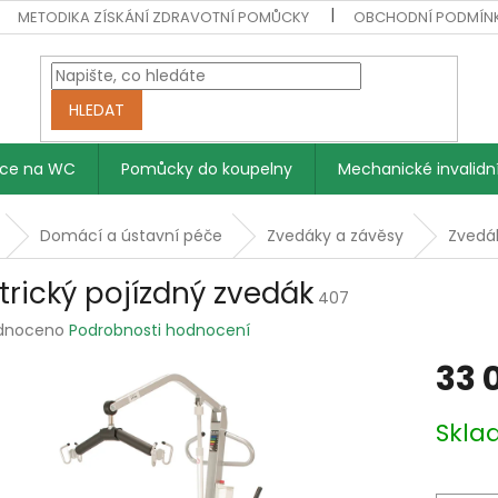
METODIKA ZÍSKÁNÍ ZDRAVOTNÍ POMŮCKY
OBCHODNÍ PODMÍN
HLEDAT
vce na WC
Pomůcky do koupelny
Mechanické invalidní
Domácí a ústavní péče
Zvedáky a závěsy
Zvedá
ktrický pojízdný zvedák
407
rné
dnoceno
Podrobnosti hodnocení
ení
33 
tu
Měrná
Skl
cena:
ek.