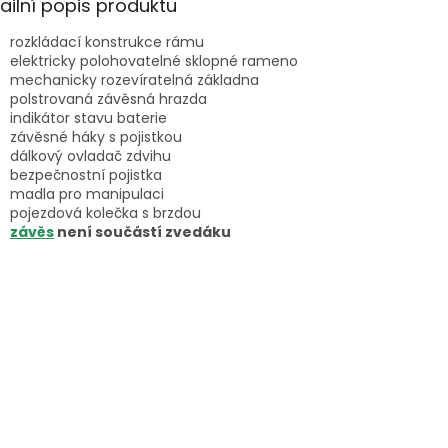
ailní popis produktu
rozkládací konstrukce rámu
elektricky polohovatelné sklopné rameno
mechanicky rozevíratelná základna
polstrovaná závěsná hrazda
indikátor stavu baterie
závěsné háky s pojistkou
dálkový ovladač zdvihu
bezpečnostní pojistka
madla pro manipulaci
pojezdová kolečka s brzdou
závěs
není součástí zvedáku