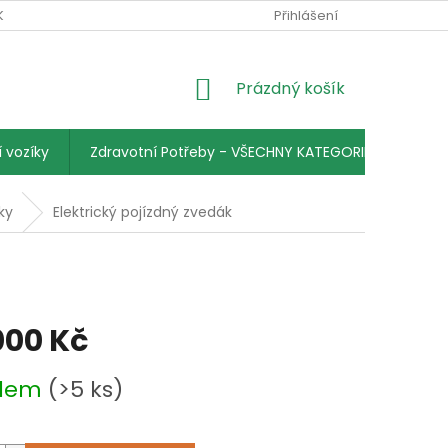
KY
PODMÍNKY OCHRANY OSOBNÍCH ÚDAJŮ
Přihlášení
KONTAKTY
NÁKUPNÍ
Prázdný košík
KOŠÍK
 vozíky
Zdravotní Potřeby - VŠECHNY KATEGORIE
ky
Elektrický pojízdný zvedák
000 Kč
adem
(>5 ks)