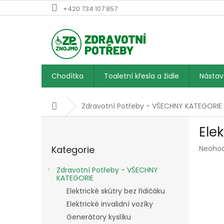
Přejít
+420 734 107 857
na
obsah
Chodítka
Toaletní křesla a židle
Násta
Domů
Zdravotní Potřeby - VŠECHNY KATEGORIE
P
Ele
o
Přeskočit
s
Průmě
Kategorie
Neoho
kategorie
t
hodnoc
r
produk
Zdravotní Potřeby - VŠECHNY
a
je
KATEGORIE
n
0,0
Elektrické skútry bez řidičáku
z
n
Elektrické invalidní vozíky
5
í
hvězdič
Generátory kyslíku
p