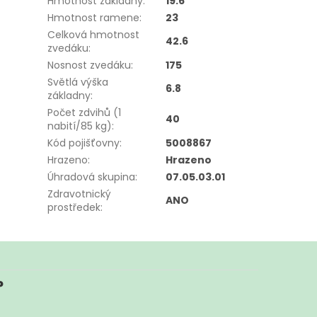
Hmotnost základny
:
19.6
Hmotnost ramene
:
23
Celková hmotnost
42.6
zvedáku
:
Nosnost zvedáku
:
175
Světlá výška
6.8
základny
:
Počet zdvihů (1
40
nabití/85 kg)
:
Kód pojišťovny
:
5008867
Hrazeno
:
Hrazeno
Úhradová skupina
:
07.05.03.01
Zdravotnický
ANO
prostředek
:
?