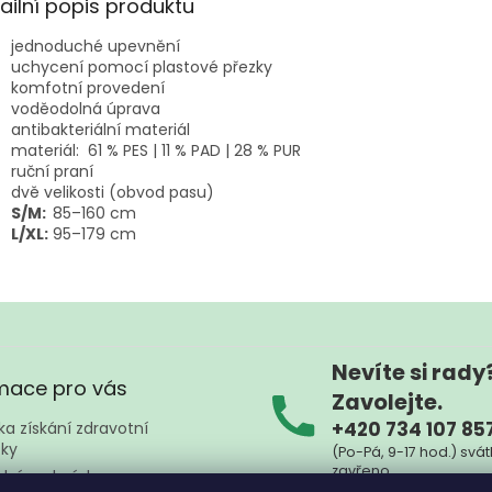
ailní popis produktu
jednoduché upevnění
uchycení pomocí plastové přezky
komfotní provedení
voděodolná úprava
antibakteriální materiál
materiál: 61 % PES | 11 % PAD | 28 % PUR
ruční praní
dvě velikosti (obvod pasu)
S/M:
85–160 cm
L/XL:
95–179 cm
Nevíte si rady
mace pro vás
Zavolejte.
+420 734 107 85
a získání zdravotní
ky
(Po-Pá, 9-17 hod.) svát
zavřeno
dní podmínky