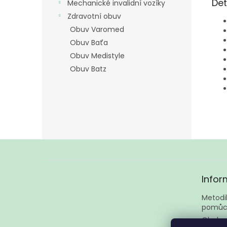
Det
Mechanické invalidní vozíky
Zdravotní obuv
Obuv Varomed
Obuv Baťa
Obuv Medistyle
Obuv Batz
Z
á
Infor
p
a
Metodik
t
pomůc
í
Obcho