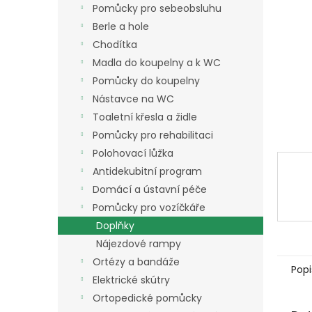
a
Pomůcky pro sebeobsluhu
n
Berle a hole
e
Chodítka
l
Madla do koupelny a k WC
Pomůcky do koupelny
Nástavce na WC
Toaletní křesla a židle
Pomůcky pro rehabilitaci
Polohovací lůžka
Antidekubitní program
Domácí a ústavní péče
Pomůcky pro vozíčkáře
Doplňky
Nájezdové rampy
Ortézy a bandáže
Popi
Elektrické skútry
Ortopedické pomůcky