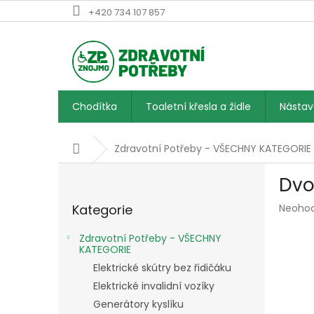
Přejít
+420 734 107 857
na
obsah
Chodítka
Toaletní křesla a židle
Násta
Domů
Zdravotní Potřeby - VŠECHNY KATEGORIE
P
Dvo
o
Přeskočit
s
Průmě
Kategorie
Neoho
kategorie
t
hodnoc
r
produk
Zdravotní Potřeby - VŠECHNY
a
je
KATEGORIE
n
0,0
Elektrické skútry bez řidičáku
z
n
Elektrické invalidní vozíky
5
í
hvězdič
Generátory kyslíku
p