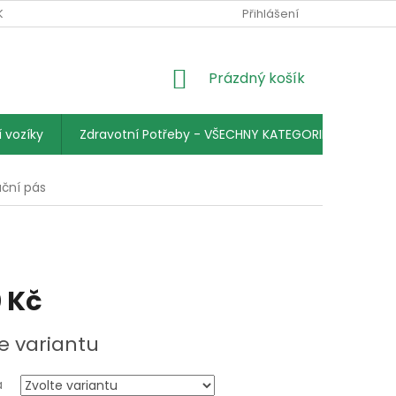
KY
PODMÍNKY OCHRANY OSOBNÍCH ÚDAJŮ
Přihlášení
KONTAKTY
NÁKUPNÍ
Prázdný košík
KOŠÍK
 vozíky
Zdravotní Potřeby - VŠECHNY KATEGORIE
ční pás
 Kč
e variantu
a