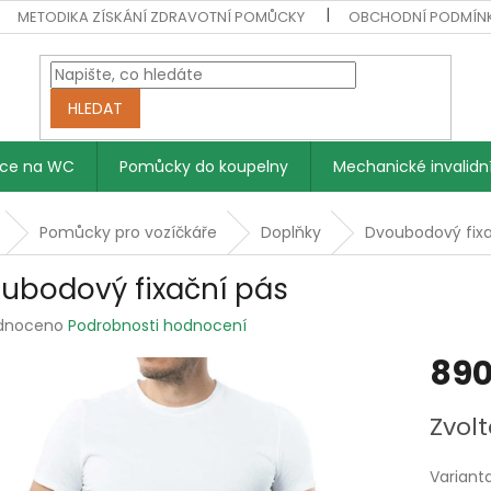
METODIKA ZÍSKÁNÍ ZDRAVOTNÍ POMŮCKY
OBCHODNÍ PODMÍN
HLEDAT
vce na WC
Pomůcky do koupelny
Mechanické invalidní
Pomůcky pro vozíčkáře
Doplňky
Dvoubodový fixa
ubodový fixační pás
rné
dnoceno
Podrobnosti hodnocení
ení
890
tu
Měrná
Zvolt
cena:
ek.
Variant