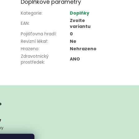
Doplňkové parametry
Kategorie
:
Doplňky
Zvolte
EAN
:
variantu
Pojišťovna hradí
:
0
Revizní lékař
:
Ne
Hrazeno
:
Nehrazeno
Zdravotnický
ANO
prostředek
:
?
7
ky