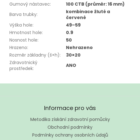
Gumový nástavec
:
100 CTB (průměr: 16 mm)
kombinace žluté a
Barva trubky
:
červené
Výška hole
:
49–59
Hmotnost hole
:
0.9
Nosnost hole
:
50
Hrazeno
:
Nehrazeno
Rozměr základny (š×h)
:
30×20
Zdravotnický
ANO
prostředek
:
Z
á
Informace pro vás
p
a
Metodika získání zdravotní pomůcky
t
Obchodní podmínky
í
Podmínky ochrany osobních údajů