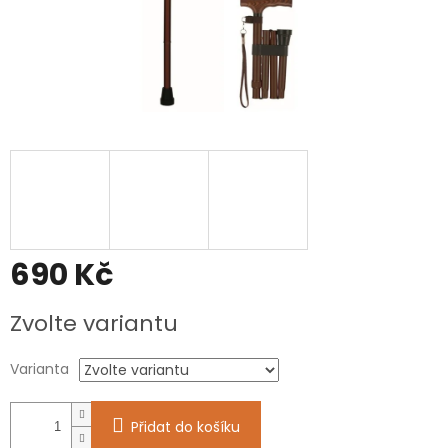
690 Kč
Měrná
Zvolte variantu
cena:
Varianta
Přidat do košíku