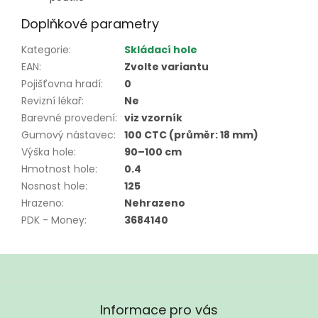
Doplňkové parametry
Kategorie
:
Skládací hole
EAN
:
Zvolte variantu
Pojišťovna hradí
:
0
Revizní lékař
:
Ne
Barevné provedení
:
viz vzorník
Gumový nástavec
:
100 CTC (průměr: 18 mm)
Výška hole
:
90–100 cm
Hmotnost hole
:
0.4
Nosnost hole
:
125
Hrazeno
:
Nehrazeno
PDK - Money
:
3684140
Z
á
Informace pro vás