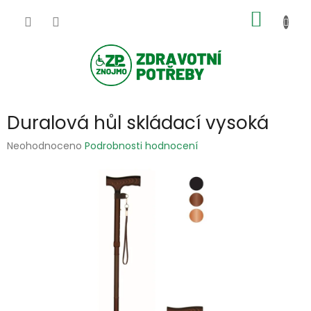
Přejít
NÁKUP
na
obsah
KOŠÍK
Duralová hůl skládací vysoká
Průměrné
Neohodnoceno
Podrobnosti hodnocení
hodnocení
produktu
je
0,0
z
5
hvězdiček.