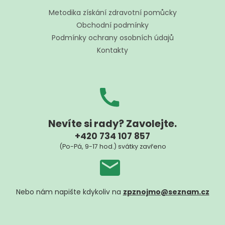
p
a
Metodika získání zdravotní pomůcky
t
Obchodní podmínky
í
Podmínky ochrany osobních údajů
Kontakty
Nevíte si rady? Zavolejte.
+420 734 107 857
(Po-Pá, 9-17 hod.) svátky zavřeno
Nebo nám napište kdykoliv na
zpznojmo@seznam.cz