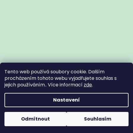
Tento web používá soubory cookie. Dalším
procházením tohoto webu vyjadřujete souhlas s
jejich používáním.. Více informací
zde
.
Vytvořil Shoptet
Nastavení
Copyright 2026
Zdravotní potřeby Znojmo
. Všechna práva
Odmítnout
Souhlasím
vyhrazena.