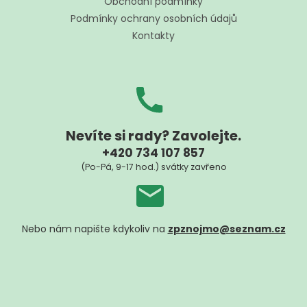
t
Obchodní podmínky
í
Podmínky ochrany osobních údajů
Kontakty
Nevíte si rady? Zavolejte.
+420 734 107 857
(Po-Pá, 9-17 hod.) svátky zavřeno
Nebo nám napište kdykoliv na
zpznojmo@seznam.cz