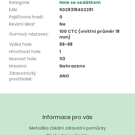
Kategorie
:
Hole se sedátkem
EAN
:
5028318402281
Pojišťovna hradí
:
0
Revizní lékař
:
Ne
100 CTC (vnitřní průměr 18
Gumový nástavec
:
mm)
Výška hole
:
88-98
Hmotnost hole
:
1
Nosnost hole
:
113
Hrazeno
:
Nehrazeno
Zdravotnický
ANO
prostředek
:
Z
á
Informace pro vás
p
a
Metodika získání zdravotní pomůcky