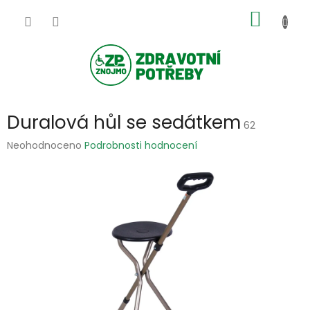
Přejít
NÁKUP
na
obsah
KOŠÍK
Duralová hůl se sedátkem
62
Průměrné
Neohodnoceno
Podrobnosti hodnocení
hodnocení
produktu
je
0,0
z
5
hvězdiček.