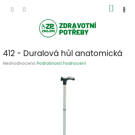
Přejít
NÁKUP
na
obsah
KOŠÍK
412 - Duralová hůl anatomická
Průměrné
Neohodnoceno
Podrobnosti hodnocení
hodnocení
produktu
je
0,0
z
5
hvězdiček.