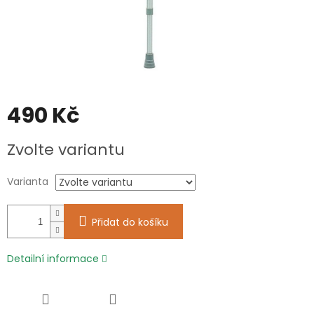
490 Kč
Měrná
Zvolte variantu
cena:
Varianta
Přidat do košíku
Detailní informace