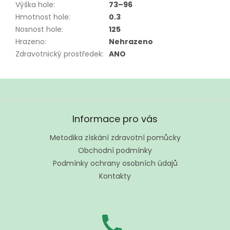
Výška hole
:
73–96
Hmotnost hole
:
0.3
Nosnost hole
:
125
Hrazeno
:
Nehrazeno
Zdravotnický prostředek
:
ANO
Z
á
Informace pro vás
p
a
Metodika získání zdravotní pomůcky
t
Obchodní podmínky
í
Podmínky ochrany osobních údajů
Kontakty