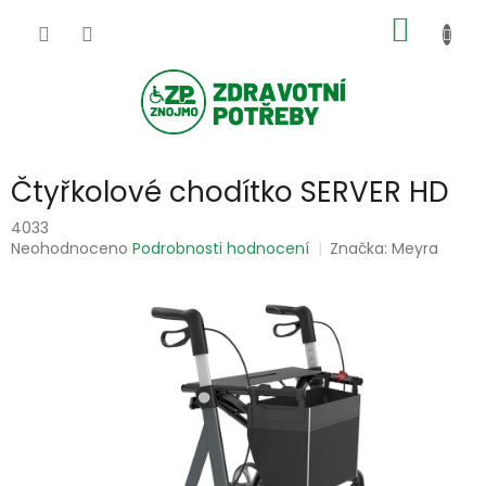
Přejít
NÁKUP
na
obsah
KOŠÍK
Čtyřkolové chodítko SERVER HD
4033
Průměrné
Neohodnoceno
Podrobnosti hodnocení
Značka:
Meyra
hodnocení
produktu
je
0,0
z
5
hvězdiček.