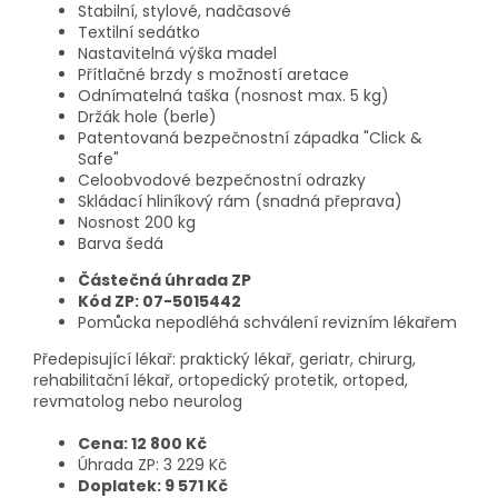
Stabilní, stylové, nadčasové
Textilní sedátko
Nastavitelná výška madel
Přítlačné brzdy s možností aretace
Odnímatelná taška (nosnost max. 5 kg)
Držák hole (berle)
Patentovaná bezpečnostní západka "Click &
Safe"
Celoobvodové bezpečnostní odrazky
Skládací hliníkový rám (snadná přeprava)
Nosnost 200 kg
Barva šedá
Částečná úhrada ZP
Kód ZP: 07-5015442
Pomůcka nepodléhá schválení revizním lékařem
Předepisující lékař: praktický lékař, geriatr, chirurg,
rehabilitační lékař, ortopedický protetik, ortoped,
revmatolog nebo neurolog
Cena: 12 800 Kč
Úhrada ZP: 3 229 Kč
Doplatek: 9 571 Kč