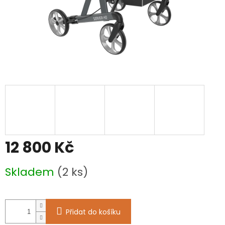
12 800 Kč
Měrná
Skladem
(2 ks)
cena:
Přidat do košíku