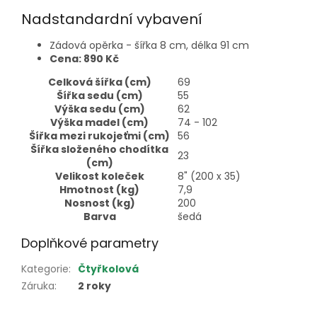
Nadstandardní vybavení
Zádová opěrka - šířka 8 cm, délka 91 cm
Cena: 890 Kč
Celková šířka (cm)
69
Šířka sedu (cm)
55
Výška sedu (cm)
62
Výška madel (cm)
74 - 102
Šířka mezi rukojeťmi (cm)
56
Šířka složeného chodítka
23
(cm)
Velikost koleček
8" (200 x 35)
Hmotnost (kg)
7,9
Nosnost (kg)
200
Barva
šedá
Doplňkové parametry
Kategorie
:
Čtyřkolová
Záruka
:
2 roky