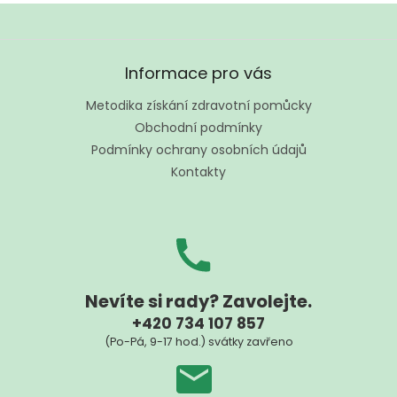
Z
á
Informace pro vás
p
a
Metodika získání zdravotní pomůcky
t
Obchodní podmínky
í
Podmínky ochrany osobních údajů
Kontakty
Nevíte si rady? Zavolejte.
+420 734 107 857
(Po-Pá, 9-17 hod.) svátky zavřeno