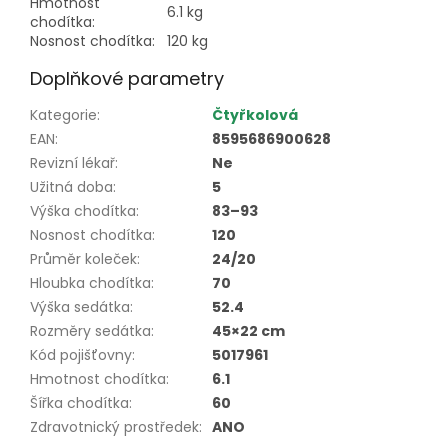
Hmotnost
6.1 kg
chodítka:
Nosnost chodítka:
120 kg
Doplňkové parametry
Kategorie
:
Čtyřkolová
EAN
:
8595686900628
Revizní lékař
:
Ne
Užitná doba
:
5
Výška chodítka
:
83–93
Nosnost chodítka
:
120
Průměr koleček
:
24/20
Hloubka chodítka
:
70
Výška sedátka
:
52.4
Rozměry sedátka
:
45×22 cm
Kód pojišťovny
:
5017961
Hmotnost chodítka
:
6.1
Šířka chodítka
:
60
Zdravotnický prostředek
:
ANO