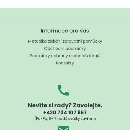
Z
á
Informace pro vás
p
a
Metodika získání zdravotní pomůcky
t
Obchodní podmínky
í
Podmínky ochrany osobních údajů
Kontakty
Nevíte si rady? Zavolejte.
+420 734 107 857
(Po-Pá, 9-17 hod.) svátky zavřeno