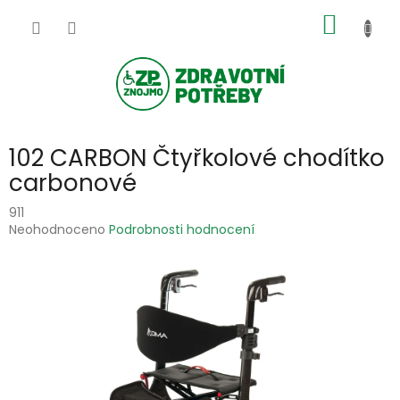
Přejít
NÁKUP
na
obsah
KOŠÍK
102 CARBON Čtyřkolové chodítko
carbonové
911
Průměrné
Neohodnoceno
Podrobnosti hodnocení
hodnocení
produktu
je
0,0
z
5
hvězdiček.