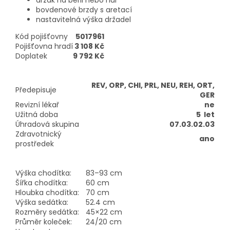
držák na berli nebo hůl
bovdenové brzdy s aretací
nastavitelná výška držadel
Kód pojišťovny
5017961
Pojišťovna hradí
3 108 Kč
Doplatek
9 792 Kč
REV, ORP, CHI, PRL, NEU, REH, ORT,
Předepisuje
GER
Revizní lékař
ne
Užitná doba
5 let
Úhradová skupina
07.03.02.03
Zdravotnický
ano
prostředek
Výška chodítka:
83–93 cm
Šířka chodítka:
60 cm
Hloubka chodítka:
70 cm
Výška sedátka:
52.4 cm
Rozměry sedátka:
45×22 cm
Průměr koleček:
24/20 cm