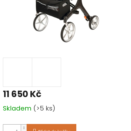
11 650 Kč
Měrná
Skladem
(>5 ks)
cena: