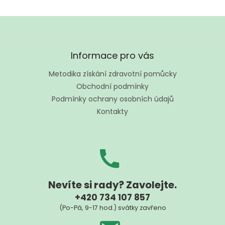
Z
á
Informace pro vás
p
a
Metodika získání zdravotní pomůcky
t
Obchodní podmínky
í
Podmínky ochrany osobních údajů
Kontakty
Nevíte si rady? Zavolejte.
+420 734 107 857
(Po-Pá, 9-17 hod.) svátky zavřeno