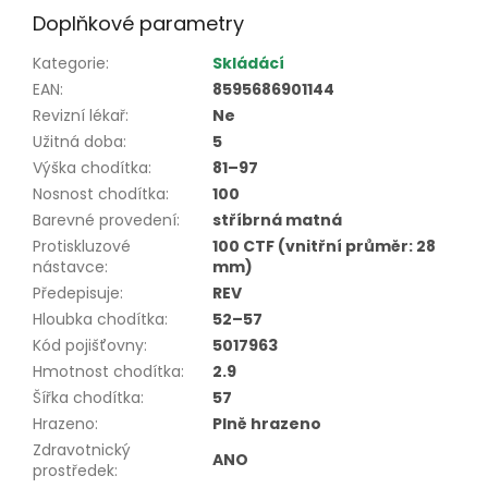
Doplňkové parametry
Kategorie
:
Skládácí
EAN
:
8595686901144
Revizní lékař
:
Ne
Užitná doba
:
5
Výška chodítka
:
81–97
Nosnost chodítka
:
100
Barevné provedení
:
stříbrná matná
Protiskluzové
100 CTF (vnitřní průměr: 28
nástavce
:
mm)
Předepisuje
:
REV
Hloubka chodítka
:
52–57
Kód pojišťovny
:
5017963
Hmotnost chodítka
:
2.9
Šířka chodítka
:
57
Hrazeno
:
Plně hrazeno
Zdravotnický
ANO
prostředek
: