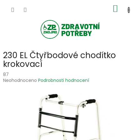
Přejít
NÁKUP
na
obsah
KOŠÍK
230 EL Čtyřbodové chodítko
krokovací
87
Průměrné
Neohodnoceno
Podrobnosti hodnocení
hodnocení
produktu
je
0,0
z
5
hvězdiček.