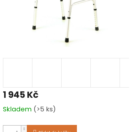
1 945 Kč
Měrná
Skladem
(>5 ks)
cena: