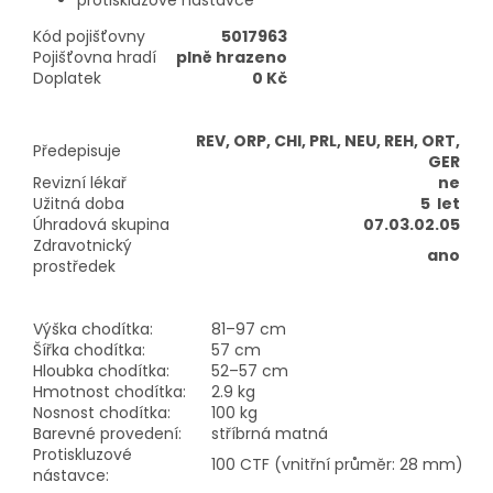
protiskluzové nástavce
Kód pojišťovny
5017963
Pojišťovna hradí
plně hrazeno
Doplatek
0 Kč
REV, ORP, CHI, PRL, NEU, REH, ORT,
Předepisuje
GER
Revizní lékař
ne
Užitná doba
5 let
Úhradová skupina
07.03.02.05
Zdravotnický
ano
prostředek
Výška chodítka:
81–97 cm
Šířka chodítka:
57 cm
Hloubka chodítka:
52–57 cm
Hmotnost chodítka:
2.9 kg
Nosnost chodítka:
100 kg
Barevné provedení:
stříbrná matná
Protiskluzové
100 CTF (vnitřní průměr: 28 mm)
nástavce: