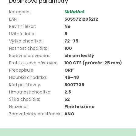
Doplňkové parametry
Kategorie
:
Skládácí
EAN
:
5055721206212
Revizní lékař
:
Ne
Užitná doba
:
5
Výška chodítka
:
72–79
Nosnost chodítka
:
100
Barevné provedení
:
chrom lesklý
Protiskluzové nástavce
:
100 CTE (průměr: 25 mm)
Předepisuje
:
ORP
Hloubka chodítka
:
46–48
Kód pojišťovny
:
5007735
Hmotnost chodítka
:
2.8
Šířka chodítka
:
52
Hrazeno
:
Plně hrazeno
Zdravotnický prostředek
:
ANO