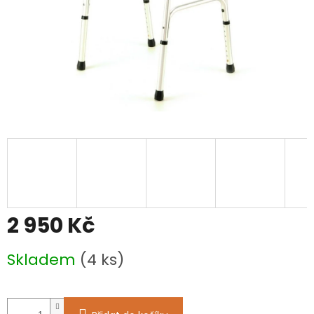
2 950 Kč
Měrná
Skladem
(4 ks)
cena: