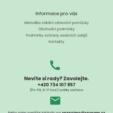
Z
á
Informace pro vás
p
a
Metodika získání zdravotní pomůcky
t
Obchodní podmínky
í
Podmínky ochrany osobních údajů
Kontakty
Nevíte si rady? Zavolejte.
+420 734 107 857
(Po-Pá, 9-17 hod.) svátky zavřeno
Nebo nám napište kdykoliv na
zpznojmo@seznam.cz