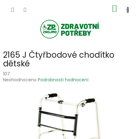
Přejít
NÁKUP
na
obsah
KOŠÍK
2165 J Čtyřbodové chodítko
dětské
107
Průměrné
Neohodnoceno
Podrobnosti hodnocení
hodnocení
produktu
je
0,0
z
5
hvězdiček.