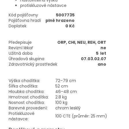
nastavitelná výška
protiskluzové nástavce
Kód pojišťovny
5007735
Pojišťovna hradí
plně hrazeno
Doplatek
0 Kč
Předepisuje
ORP, CHI, NEU, REH, ORT
Revizní lékař
ne
Užitná doba
5 let
Úhradová skupina
07.03.02.07
Zdravotnický prostředek
ano
Výška chodítka:
72–79 cm
Šířka chodítka:
52 cm
Hloubka chodítka:
46–48 cm
Hmotnost chodítka:
2.8 kg
Nosnost chodítka:
100 kg
Barevné provedení:
chrom lesklý
Protiskluzové
100 CTE (průměr: 25 mm)
nástavce: