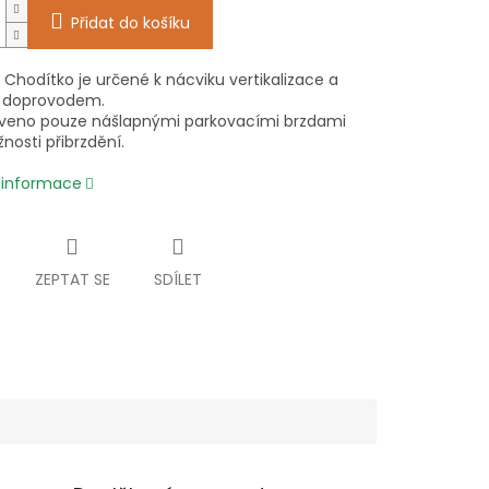
Přidat do košíku
!
Chodítko je určené k nácviku vertikalizace a
 doprovodem.
veno pouze nášlapnými parkovacími brzdami
nosti přibrzdění.
í informace
ZEPTAT SE
SDÍLET