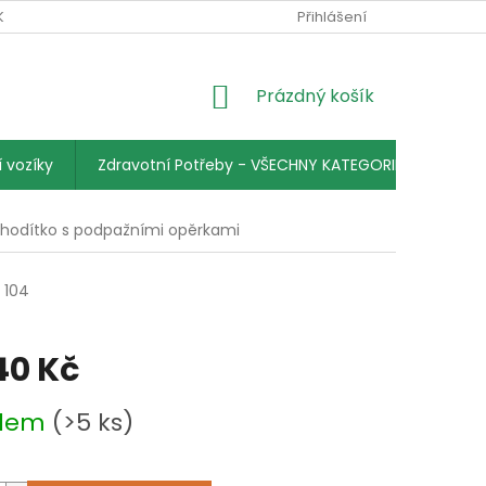
KY
PODMÍNKY OCHRANY OSOBNÍCH ÚDAJŮ
Přihlášení
KONTAKTY
NÁKUPNÍ
Prázdný košík
KOŠÍK
 vozíky
Zdravotní Potřeby - VŠECHNY KATEGORIE
hodítko s podpažními opěrkami
104
40 Kč
adem
(>5 ks)