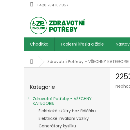
Přejít
+420 734 107 857
na
obsah
Chodítka
Toaletní křesla a židle
Násta
Domů
Zdravotní Potřeby - VŠECHNY KATEGORIE
P
225
o
Přeskočit
s
Průmě
Kategorie
Neoho
kategorie
t
hodnoc
r
produk
Zdravotní Potřeby - VŠECHNY
a
je
KATEGORIE
n
0,0
Elektrické skútry bez řidičáku
z
n
Elektrické invalidní vozíky
5
í
hvězdič
Generátory kyslíku
p