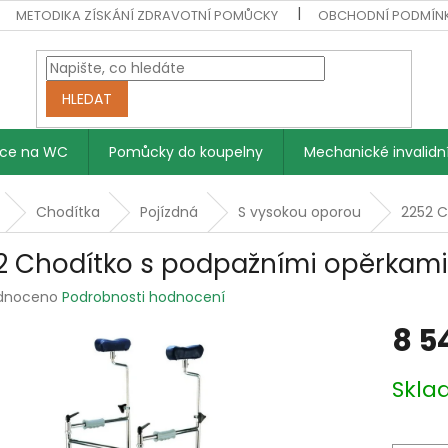
METODIKA ZÍSKÁNÍ ZDRAVOTNÍ POMŮCKY
OBCHODNÍ PODMÍN
HLEDAT
vce na WC
Pomůcky do koupelny
Mechanické invalidní
Chodítka
Pojízdná
S vysokou oporou
2252 C
2 Chodítko s podpažními opěrkami
rné
dnoceno
Podrobnosti hodnocení
ení
8 5
tu
Měrná
Skl
cena:
ek.