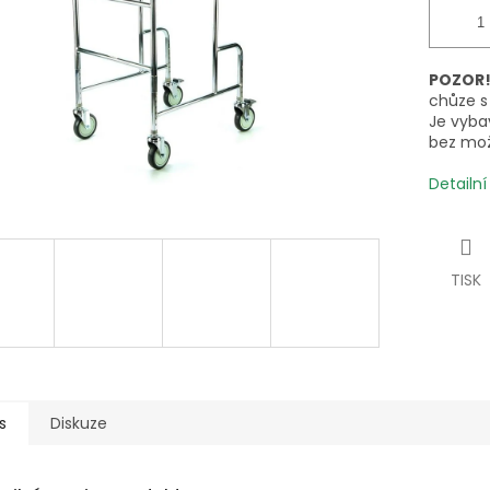
POZOR
chůze s
Je vyba
bez mož
Detailn
TISK
s
Diskuze