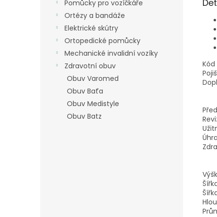
Det
Pomůcky pro vozíčkáře
Ortézy a bandáže
Elektrické skútry
Ortopedické pomůcky
Mechanické invalidní vozíky
Kód 
Zdravotní obuv
Poji
Obuv Varomed
Dop
Obuv Baťa
Obuv Medistyle
Před
Obuv Batz
Revi
Uži
Úhr
Zdra
Výšk
Šířk
Šířk
Hlou
Prům