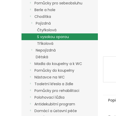
a
Pomůcky pro sebeobsluhu
n
Berle a hole
e
Chodítka
l
Pojízdná
Čtyřkolová
S vysokou oporou
Tříkolová
Nepojízdná
Dětská
Madla do koupelny a k WC
Pomůcky do koupelny
Nástavce na WC
Toaletní křesla a židle
Pomůcky pro rehabilitaci
Polohovací lůžka
Popi
Antidekubitní program
Domácí a ústavní péče