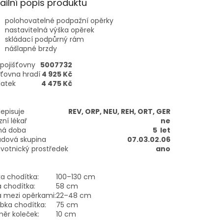
ailní popis produktu
polohovatelné podpažní opěrky
nastavitelná výška opěrek
skládací podpůrný rám
nášlapné brzdy
pojišťovny
5007732
šťovna hradí
4 925 Kč
latek
4 475 Kč
episuje
REV, ORP, NEU, REH, ORT, GER
zní lékař
ne
tná doba
5 let
adová skupina
07.03.02.06
votnický prostředek
ano
a chodítka:
100–130 cm
a chodítka:
58 cm
a mezi opěrkami:
22–48 cm
bka chodítka:
75 cm
ěr koleček:
10 cm