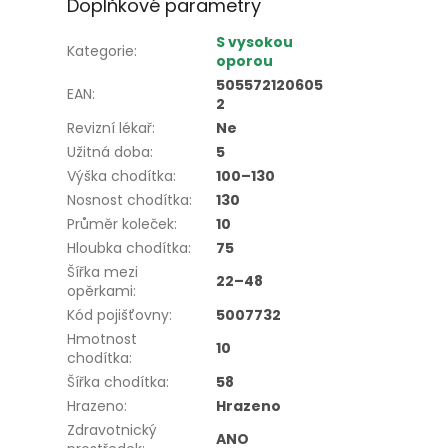
Doplňkové parametry
S vysokou
Kategorie
:
oporou
505572120605
EAN
:
2
Revizní lékař
:
Ne
Užitná doba
:
5
Výška chodítka
:
100–130
Nosnost chodítka
:
130
Průměr koleček
:
10
Hloubka chodítka
:
75
Šířka mezi
22–48
opěrkami
:
Kód pojišťovny
:
5007732
Hmotnost
10
chodítka
:
Šířka chodítka
:
58
Hrazeno
:
Hrazeno
Zdravotnický
ANO