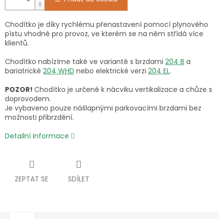
Chodítko je díky rychlému přenastavení pomocí plynového
pístu vhodné pro provoz, ve kterém se na něm střídá více
klientů.
Chodítko nabízíme také ve variantě s brzdami
204 B
a
bariatrické
204 WHD
nebo elektrické verzi
204 EL
.
POZOR!
Chodítko je určené k nácviku vertikalizace a chůze s
doprovodem.
Je vybaveno pouze nášlapnými parkovacími brzdami bez
možnosti přibrzdění.
Detailní informace
ZEPTAT SE
SDÍLET