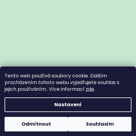
Tento web používá soubory cookie. Dalším
procházením tohoto webu vyjadřujete souhlas s
jejich používáním.. Více informací
zde
.
Vytvořil Shoptet
Nastavení
Copyright 2026
Zdravotní potřeby Znojmo
. Všechna práva
Odmítnout
Souhlasím
vyhrazena.