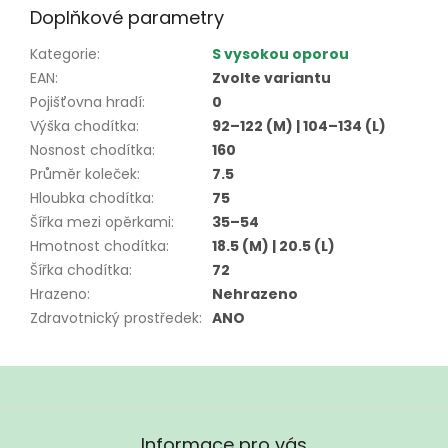
Doplňkové parametry
Kategorie
:
S vysokou oporou
EAN
:
Zvolte variantu
Pojišťovna hradí
:
0
Výška chodítka
:
92–122 (M) | 104–134 (L)
Nosnost chodítka
:
160
Průměr koleček
:
7.5
Hloubka chodítka
:
75
Šířka mezi opěrkami
:
35–54
Hmotnost chodítka
:
18.5 (M) | 20.5 (L)
Šířka chodítka
:
72
Hrazeno
:
Nehrazeno
Zdravotnický prostředek
:
ANO
Z
á
Informace pro vás