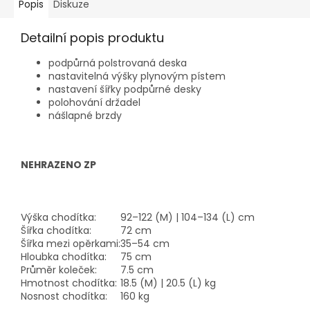
Popis
Diskuze
Detailní popis produktu
podpůrná polstrovaná deska
nastavitelná výšky plynovým pístem
nastavení šířky podpůrné desky
polohování držadel
nášlapné brzdy
NEHRAZENO ZP
Výška chodítka:
92–122 (M) | 104–134 (L) cm
Šířka chodítka:
72 cm
Šířka mezi opěrkami:
35–54 cm
Hloubka chodítka:
75 cm
Průměr koleček:
7.5 cm
Hmotnost chodítka:
18.5 (M) | 20.5 (L) kg
Nosnost chodítka:
160 kg