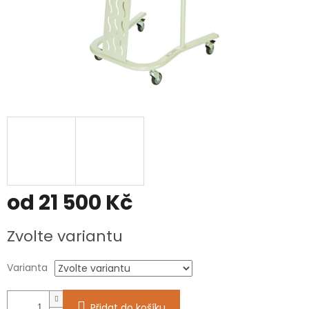
od
21 500 Kč
Měrná
Zvolte variantu
cena:
Varianta
Přidat do košíku