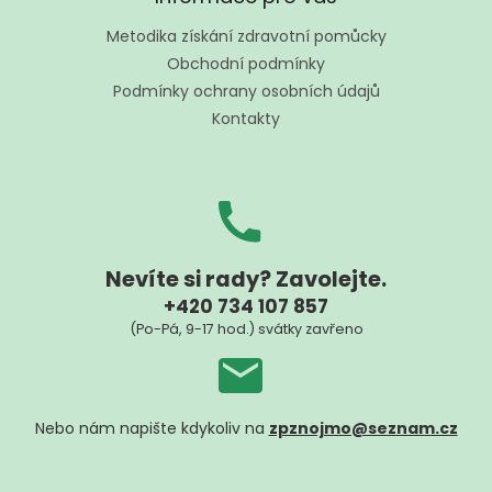
p
a
Metodika získání zdravotní pomůcky
t
Obchodní podmínky
í
Podmínky ochrany osobních údajů
Kontakty
Nevíte si rady? Zavolejte.
+420 734 107 857
(Po-Pá, 9-17 hod.) svátky zavřeno
Nebo nám napište kdykoliv na
zpznojmo@seznam.cz