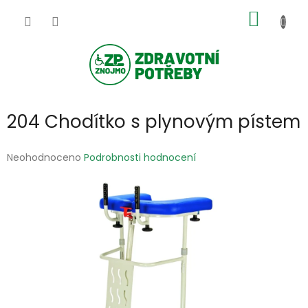
Přejít
NÁKUP
na
obsah
KOŠÍK
204 Chodítko s plynovým pístem
Průměrné
Neohodnoceno
Podrobnosti hodnocení
hodnocení
produktu
je
0,0
z
5
hvězdiček.