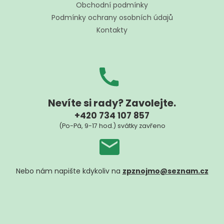
t
Obchodní podmínky
í
Podmínky ochrany osobních údajů
Kontakty
Nevíte si rady? Zavolejte.
+420 734 107 857
(Po-Pá, 9-17 hod.) svátky zavřeno
Nebo nám napište kdykoliv na
zpznojmo@seznam.cz