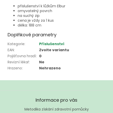
příslušenství k lůžkům Elbur
omyvatelný povrch
na suchý zip
cena je vždy za 1 kus
délka: 188 cm
Doplňkové parametry
Kategorie
:
Příslušenství
EAN
:
Zvolte variantu
Pojišťovna hradí
:
0
Revizní lékař
:
Ne
Hrazeno
:
Nehrazeno
Z
á
Informace pro vás
p
a
Metodika získání zdravotní pomůcky