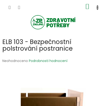
Přejít
NÁKUP
na
obsah
KOŠÍK
ELB 103 - Bezpečnostní
polstrování postranice
Průměrné
Neohodnoceno
Podrobnosti hodnocení
hodnocení
produktu
je
0,0
z
5
hvězdiček.