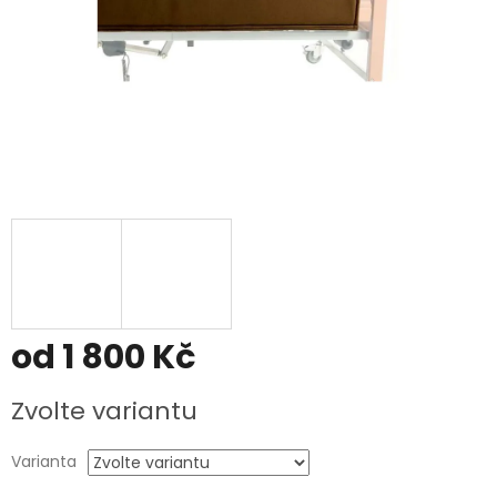
od
1 800 Kč
Měrná
Zvolte variantu
cena:
Varianta