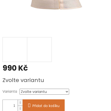
990 Kč
Měrná
Zvolte variantu
cena:
Varianta
Přidat do košíku