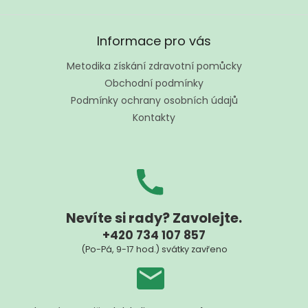
Z
á
Informace pro vás
p
a
Metodika získání zdravotní pomůcky
t
Obchodní podmínky
í
Podmínky ochrany osobních údajů
Kontakty
Nevíte si rady? Zavolejte.
+420 734 107 857
(Po-Pá, 9-17 hod.) svátky zavřeno