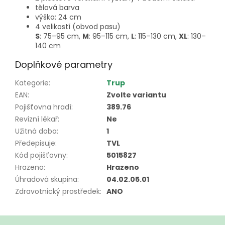
tělová barva
výška: 24 cm
4 velikostí (obvod pasu)
S
: 75–95 cm,
M
: 95–115 cm,
L
: 115–130 cm,
XL
: 130–
140 cm
Doplňkové parametry
Kategorie
:
Trup
EAN
:
Zvolte variantu
Pojišťovna hradí
:
389.76
Revizní lékař
:
Ne
Užitná doba
:
1
Předepisuje
:
TVL
Kód pojišťovny
:
5015827
Hrazeno
:
Hrazeno
Úhradová skupina
:
04.02.05.01
Zdravotnický prostředek
:
ANO