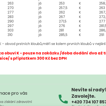
263
já
253
K
258,
270
já
257,5
K
263
277
já
262
K
267
283
já
267
K
272,
290
já
271,5
K
277
297
já
276
K
281,
303
já
281
K
286
310
já
285,5
K
291
 - obvod prstních kloubů,měří se kolem prvních kloubů v nejšir
ka obuvi K - pouze na zakázku /doba dodání dva až t
íce/ s příplatkem 300 Kč bez DPH
Nevíte si rady
mace pro vás
Zavolejte.
+420 734 107 85
a získání zdravotní