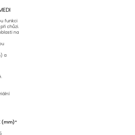
MEDI
u funkci
při chůzi.
oblasti na
kou
h) a
ě.
iální
 (mm)*
5