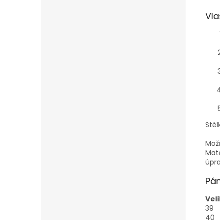
Vla
Stél
Mož
Mate
úpra
Pán
Vel
39
40