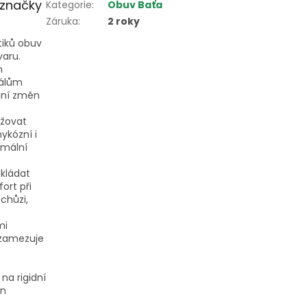
 značky
Kategorie
:
Obuv Baťa
Záruka
:
2 roky
tiků obuv
varu.
h
álům
ání změn
ržovat
ykózní i
imální
kládat
ort při
 chůzi,
mi
zamezuje
na rigidní
en