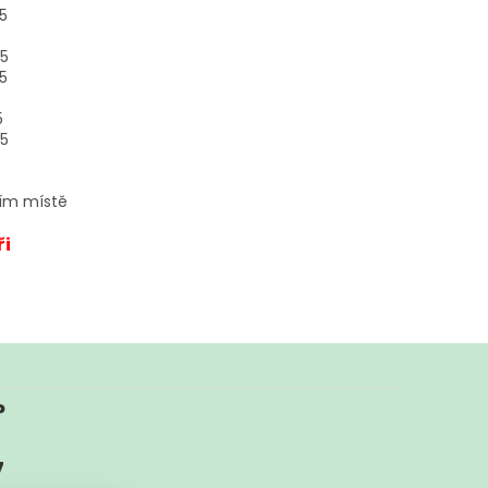
5
,5
5
5
,5
ším místě
ři
?
7