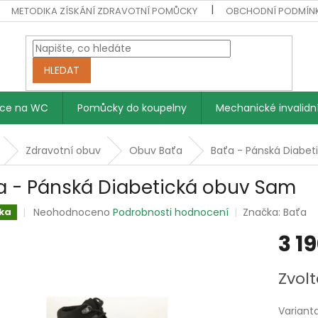
METODIKA ZÍSKÁNÍ ZDRAVOTNÍ POMŮCKY
OBCHODNÍ PODMÍN
HLEDAT
vce na WC
Pomůcky do koupelny
Mechanické invalidní
Zdravotní obuv
Obuv Baťa
Baťa - Pánská Diabe
a - Pánská Diabetická obuv Sam
Průměrné
Neohodnoceno
Podrobnosti hodnocení
Značka:
Baťa
ka
hodnocení
3 1
produktu
je
0,0
Měrná
Zvolt
z
cena:
5
hvězdiček.
Variant