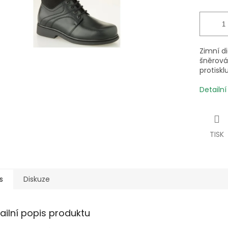
Zimní d
šněrová
protisk
Detailn
TISK
s
Diskuze
ailní popis produktu