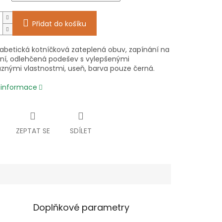
Přidat do košíku
iabetická kotníčková zateplená obuv, zapínání na
ní, odlehčená podešev s vylepšenými
luznými vlastnostmi, useň, barva pouze černá.
í informace
ZEPTAT SE
SDÍLET
Doplňkové parametry