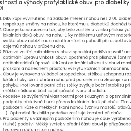
stnosti a výhody profylaktické obuvi pro diabetiky
I
Díky kopii vyvinutého na základě měření nohou než 2 00 diabe
respektuje změny na nohou, ke kterému u diabetiků dochází t
Obuv je konstruována tak, aby bylo zajištěno vzniku příslušnýc
lokálních tlaků obuvi na nohu.
Díky měkkému usňovým materi
svršku obuv nabízí maximální komfort a pohodlí při respektov
objemů nohou v průběhu dne.
Příznivé vnitřní mikroklima v obuvi speciální podšívka uvnitř ud
optimální úpravu vlhkosti obuvi, opatřená proti plísňové (antim
antibakteriální) úpravě.
Udržení optimální vlhkosti v obuvi max
praskání a následném prostoru výskytu kožních onemocnění.
Obuv je vybavena vkládací ortopedickou stélkou schopnou roz
lokální tlaky, čímž chrání nohu před poraněním a zlepšuje komf
pohybu.
Profilovaná patní část stélky zvyšuje boční stabilitu při
měkká nášlapná část se přizpůsobí tvaru chodidla.
Podešev se zvýšenými vlastnostmi protiskluznými a optimální
podpatky efektivně tlumí přenos lokálních tlaků při chůzi.
Tím 
poškození kůže a měkkých tkání nohou (vzniku mozolů, otlaků,
…).
Optimální flexibilita podešve zajišťuje komfort při chůzi.
Pro pacienty s vážnějším poškozením nohou je obuv vyráběná 
(tuhé) podešvi.
Měkký svršek v přední části obuvi je přizpůsob
tvarovým deformitám nohou.