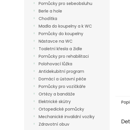
a
Pomůcky pro sebeobsluhu
n
Berle a hole
e
Chodítka
l
Madla do koupelny a k WC
Pomůcky do koupelny
Nástavce na WC
Toaletní křesla a židle
Pomůcky pro rehabilitaci
Polohovací lůžka
Antidekubitní program
Domácí a ústavní péče
Pomůcky pro vozíčkáře
Ortézy a bandáže
Elektrické skútry
Popi
Ortopedické pomůcky
Mechanické invalidní vozíky
Det
Zdravotní obuv