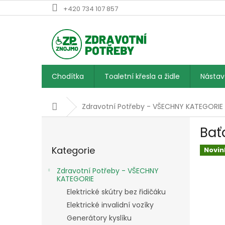
Přejít
+420 734 107 857
na
obsah
Chodítka
Toaletní křesla a židle
Násta
Domů
Zdravotní Potřeby - VŠECHNY KATEGORIE
P
Bať
o
Přeskočit
s
Kategorie
kategorie
Novin
t
r
Zdravotní Potřeby - VŠECHNY
a
KATEGORIE
n
Elektrické skútry bez řidičáku
n
Elektrické invalidní vozíky
í
Generátory kyslíku
p