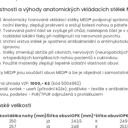
stnosti a výhody anatomických vkládacích stélek 
Anatomicky tvarované vkládací stélky MEDI® podporují správno
nožní klenby, zlepšují prokrvení a snižují bolesti nohou a páteře 
Tvarovaná patní část se zvyšuje při chůzi, našelapná část je v 
rozkládat lokální tlaky při našlápnutí na nerovnosti povrchu.
Vrchní vrstva stélek je opatřena antibakteriální a antimykotic
úpravou.
Stélky zmenšují obtíže při cévních, nervových (neuropatickýc
ortopedických komplikacích nohou pacientů s cukrovkou.
Použité materiály zlepšují tepelně izolační vlastnosti obuvi.
ky MEDI® jsou součástí obuvi MEDI® a lze je objednat i samostatn
ná úhrada VZP:
1000,- Kč
(kód 5004962)
riál: svršek - useň (přírodní kůže), podšívka - textilie s antibakter
vou, podešev - PUR/TPUR odpružená s protiskluzem
ské velikosti
ikost
délka nohy (mm)
Šířka obuvi
OPK (mm)*
šířka obuvi
OPK
250
já
243,5
K
249
257
já
248
K
253,