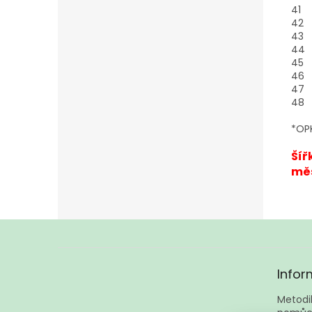
41
42
43
44
45
46
47
48
*OPK
Šíř
měs
Z
á
Infor
p
a
Metodik