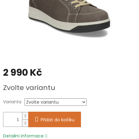
2 990 Kč
Měrná
Zvolte variantu
cena:
Varianta
Přidat do košíku
Detailní informace