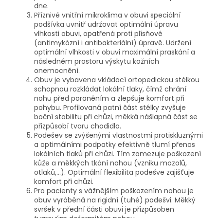
dne.
Příznivé vnitřní mikroklima v obuvi speciální
podšívka uvnitř udržovat optimální úpravu
vlhkosti obuvi, opatřená proti plísňové
(antimykózní i antibakteriální) úpravě.
Udržení
optimální vlhkosti v obuvi maximální praskání a
následném prostoru výskytu kožních
onemocnění.
Obuv je vybavena vkládací ortopedickou stélkou
schopnou rozkládat lokální tlaky, čímž chrání
nohu před poraněním a zlepšuje komfort při
pohybu.
Profilovaná patní část stélky zvyšuje
boční stabilitu při chůzi, měkká nášlapná část se
přizpůsobí tvaru chodidla.
Podešev se zvýšenými vlastnostmi protiskluznými
a optimálními podpatky efektivně tlumí přenos
lokálních tlaků při chůzi.
Tím zamezuje poškození
kůže a měkkých tkání nohou (vzniku mozolů,
otlaků,…).
Optimální flexibilita podešve zajišťuje
komfort při chůzi.
Pro pacienty s vážnějším poškozením nohou je
obuv vyráběná na rigidní (tuhé) podešvi.
Měkký
svršek v přední části obuvi je přizpůsoben