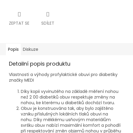
ZEPTAT SE
SDÍLET
Popis
Diskuze
Detailní popis produktu
Vlastnosti a výhody profylaktické obuvi pro diabetiky
značky MEDI
Díky kopii vyvinutého na základě měření nohou
než 2 00 diabetiků obuv respektuje změny na
nohou, ke kterému u diabetiků dochází tvaru.
Obuv je konstruována tak, aby bylo zajištěno
vzniku příslušných lokálních tlaků obuvi na
nohu.
Díky měkkému usňovým materiálům
svršku obuv nabízí maximální komfort a pohodlí
při respektování změn objemů nohou v průběhu