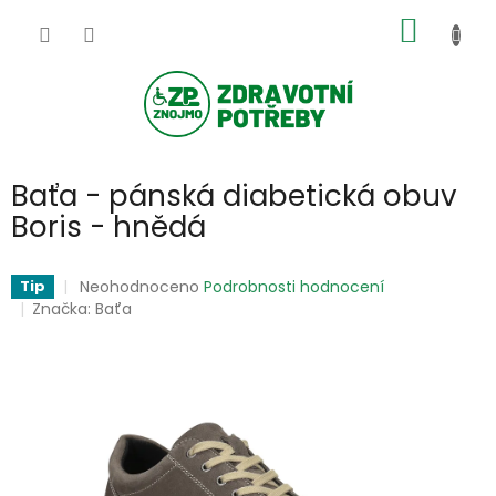
Přejít
NÁKUP
na
obsah
KOŠÍK
Baťa - pánská diabetická obuv
Boris - hnědá
Průměrné
Neohodnoceno
Podrobnosti hodnocení
Tip
hodnocení
Značka:
Baťa
produktu
je
0,0
z
5
hvězdiček.