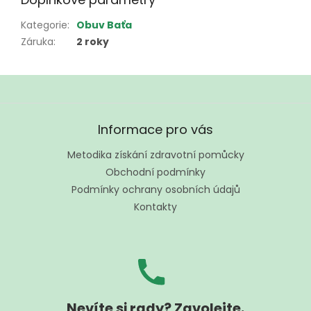
Kategorie
:
Obuv Baťa
Záruka
:
2 roky
Z
á
Informace pro vás
p
a
Metodika získání zdravotní pomůcky
t
Obchodní podmínky
í
Podmínky ochrany osobních údajů
Kontakty
Nevíte si rady? Zavolejte.