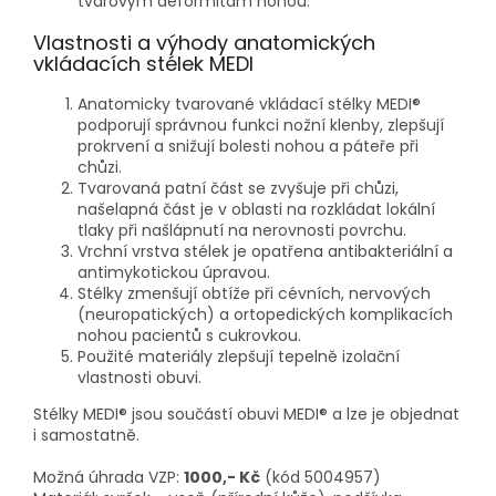
tvarovým deformitám nohou.
Vlastnosti a výhody anatomických
vkládacích stélek MEDI
Anatomicky tvarované vkládací stélky MEDI®
podporují správnou funkci nožní klenby, zlepšují
prokrvení a snižují bolesti nohou a páteře při
chůzi.
Tvarovaná patní část se zvyšuje při chůzi,
našelapná část je v oblasti na rozkládat lokální
tlaky při našlápnutí na nerovnosti povrchu.
Vrchní vrstva stélek je opatřena antibakteriální a
antimykotickou úpravou.
Stélky zmenšují obtíže při cévních, nervových
(neuropatických) a ortopedických komplikacích
nohou pacientů s cukrovkou.
Použité materiály zlepšují tepelně izolační
vlastnosti obuvi.
Stélky MEDI® jsou součástí obuvi MEDI® a lze je objednat
i samostatně.
Možná úhrada VZP:
1000,- Kč
(kód 5004957)