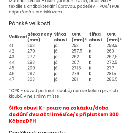
Materiál: svršek - useň (přírodní kůže), podšívka -
textilie s antibakteriální úpravou, podešev - PUR/TPUR
odpružená s protiskluzem
Pánské velikosti
délka nohy
Šířka
OPK
šířka
OPK
Velikost
(mm)
obuvi
(mm)*
obuvi
(mm)*
41
263
já
253
K
258,5
42
270
já
257,5
K
263
43
277
já
262
K
267,5
44
283
já
267
K
272,5
45
290
já
271,5
K
277
46
297
já
276
K
281,5
47
303
já
281
K
286,5
*OPK - obvod prstních kloubů,měří se kolem prvních
kloubů v nejširším místě
Šířka obuvi K - pouze na zakázku /doba
dodání dva až tři měsíce/ s příplatkem 300
Kč bez DPH
Doplňkové parametry