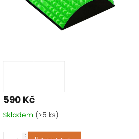
590 Kč
Měrná
Skladem
(>5 ks)
cena: