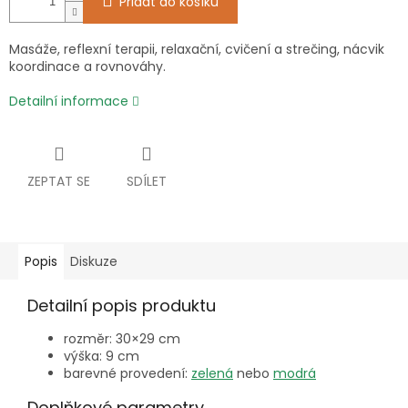
Přidat do košíku
Masáže, reflexní terapii, relaxační, cvičení a strečing, nácvik
koordinace a rovnováhy.
Detailní informace
ZEPTAT SE
SDÍLET
Popis
Diskuze
Detailní popis produktu
rozměr: 30×29 cm
výška: 9 cm
barevné provedení:
zelená
nebo
modrá
Doplňkové parametry