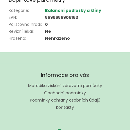
Kategorie
:
Balanční podložky a klíny
EAN
:
8595686906163
Pojišťovna hradí
:
0
Revizní lékař
:
Ne
Hrazeno
:
Nehrazeno
Z
á
Informace pro vás
p
a
Metodika získání zdravotní pomůcky
t
Obchodní podmínky
í
Podmínky ochrany osobních údajů
Kontakty