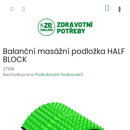
Přejít
NÁKUP
na
obsah
KOŠÍK
Balanční masážní podložka HALF
BLOCK
27168
Průměrné
Neohodnoceno
Podrobnosti hodnocení
hodnocení
produktu
je
0,0
z
5
hvězdiček.