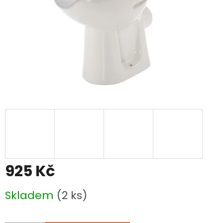
925 Kč
Měrná
Skladem
(2 ks)
cena: