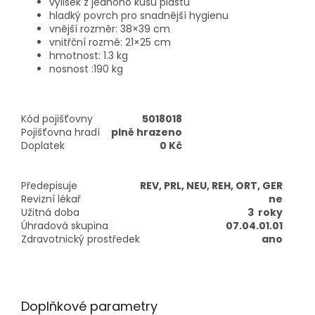
výlisek z jednoho kusu plastu
hladký povrch pro snadnější hygienu
vnější rozměr: 38×39 cm
vnitřční rozmě: 21×25 cm
hmotnost: 1.3 kg
nosnost :190 kg
Kód pojišťovny
5018018
Pojišťovna hradí
plně hrazeno
Doplatek
0 Kč
Předepisuje
REV, PRL, NEU, REH, ORT, GER
Revizní lékař
ne
Užitná doba
3 roky
Úhradová skupina
07.04.01.01
Zdravotnický prostředek
ano
Doplňkové parametry