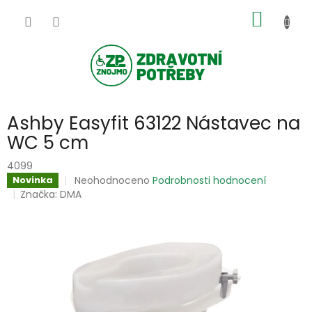
Přejít
NÁKUP
na
obsah
KOŠÍK
Ashby Easyfit 63122 Nástavec na
WC 5 cm
4099
Průměrné
Neohodnoceno
Podrobnosti hodnocení
Novinka
hodnocení
Značka:
DMA
produktu
je
0,0
z
5
hvězdiček.