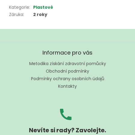
Kategorie
:
Plastové
Záruka
:
2 roky
Z
á
Informace pro vás
p
a
Metodika získání zdravotní pomůcky
t
Obchodní podmínky
í
Podmínky ochrany osobních údajů
Kontakty
Nevíte si rady? Zavolejte.