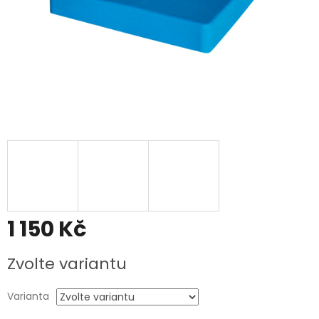
1 150 Kč
Měrná
Zvolte variantu
cena:
Varianta