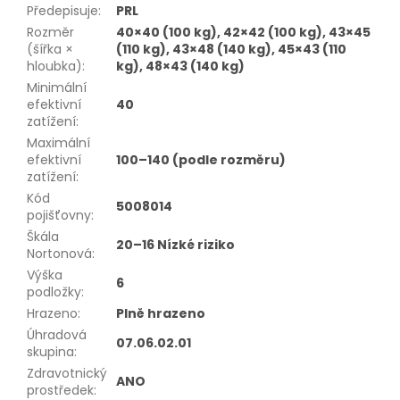
Předepisuje
:
PRL
Rozměr
40×40 (100 kg), 42×42 (100 kg), 43×45
(šířka ×
(110 kg), 43×48 (140 kg), 45×43 (110
hloubka)
:
kg), 48×43 (140 kg)
Minimální
efektivní
40
zatížení
:
Maximální
efektivní
100–140 (podle rozměru)
zatížení
:
Kód
5008014
pojišťovny
:
Škála
20–16 Nízké riziko
Nortonová
:
Výška
6
podložky
:
Hrazeno
:
Plně hrazeno
Úhradová
07.06.02.01
skupina
:
Zdravotnický
ANO
prostředek
: