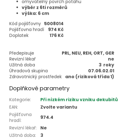
omyvatelný povrch potahu
výběr z 6ti rozměrů
výška: 6 cm
Kód pojišťovny
5008014
Pojišťovna hradí
974 Kč
Doplatek
176 Kč
Předepisuje
PRL, NEU, REH, ORT, GER
Revizní lékař
ne
Užitná doba
3 roky
Úhradová skupina
07.06.02.01
Zdravotnický prostředek
ano (riziková třída 1)
Doplňkové parametry
Kategorie
:
Při nízkém riziku vzniku dekubitů
EAN
:
Zvolte variantu
Pojišťovna
974.4
hradí
:
Revizní lékař
:
Ne
Užitná doba
:
3