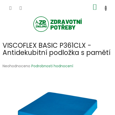
Přejít
NÁKUP
na
obsah
KOŠÍK
VISCOFLEX BASIC P361CLX -
Antidekubitní podložka s pamětí
Průměrné
Neohodnoceno
Podrobnosti hodnocení
hodnocení
produktu
je
0,0
z
5
hvězdiček.