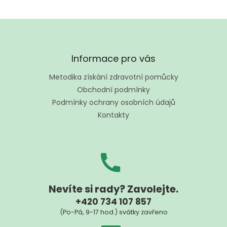
Z
á
Informace pro vás
p
a
Metodika získání zdravotní pomůcky
t
Obchodní podmínky
í
Podmínky ochrany osobních údajů
Kontakty
Nevíte si rady? Zavolejte.
+420 734 107 857
(Po-Pá, 9-17 hod.) svátky zavřeno