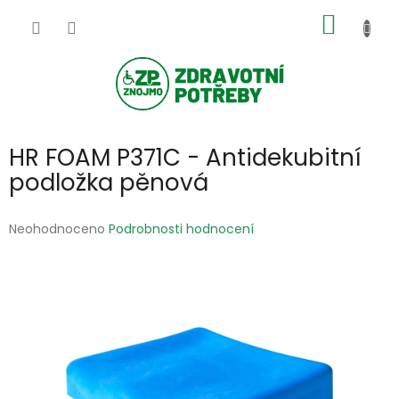
Přejít
NÁKUP
na
obsah
KOŠÍK
HR FOAM P371C - Antidekubitní
podložka pěnová
Průměrné
Neohodnoceno
Podrobnosti hodnocení
hodnocení
produktu
je
0,0
z
5
hvězdiček.