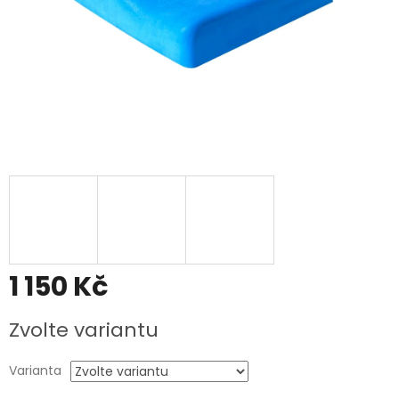
1 150 Kč
Měrná
Zvolte variantu
cena:
Varianta