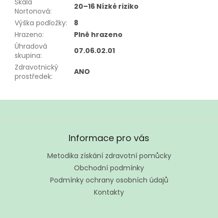
Škála
20–16 Nízké riziko
Nortonová
:
Výška podložky
:
8
Hrazeno
:
Plně hrazeno
Úhradová
07.06.02.01
skupina
:
Zdravotnický
ANO
prostředek
:
Z
á
Informace pro vás
p
a
Metodika získání zdravotní pomůcky
t
Obchodní podmínky
í
Podmínky ochrany osobních údajů
Kontakty