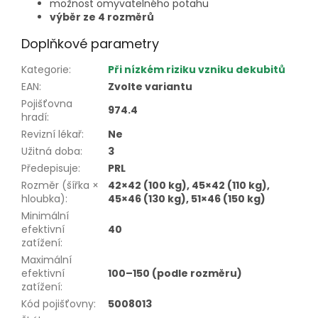
možnost omyvatelného potahu
výběr ze 4 rozměrů
Doplňkové parametry
Kategorie
:
Při nízkém riziku vzniku dekubitů
EAN
:
Zvolte variantu
Pojišťovna
974.4
hradí
:
Revizní lékař
:
Ne
Užitná doba
:
3
Předepisuje
:
PRL
Rozměr (šířka ×
42×42 (100 kg), 45×42 (110 kg),
hloubka)
:
45×46 (130 kg), 51×46 (150 kg)
Minimální
efektivní
40
zatížení
:
Maximální
efektivní
100–150 (podle rozměru)
zatížení
:
Kód pojišťovny
:
5008013